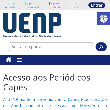
Ir para o
|
Ir para a
|
Ir para o
|
Ir para a
Entrar
conteúdo
navegação
rodapé
busca
Abrir a barra de ferramentas
Pular
para
o
Portal
conteúdo
UENP
Pesquisar
UENP/NTI
Acesso aos Periódicos
Capes
A UENP mantém convênio com a
Capes
(Coordenação
de Aperfeiçoamento de Pessoal do Ministério da