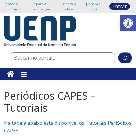
Ir para o
|
Ir para a
|
Ir para o
|
Ir para a
Entrar
conteúdo
navegação
rodapé
busca
Abrir a barra de ferramentas
Pular
para
o
Portal
conteúdo
UENP
Pesquisar
UENP/NTI
Periódicos CAPES –
Tutoriais
Na tabela abaixo esta disponível os Tutoriais Periódicos
CAPES.